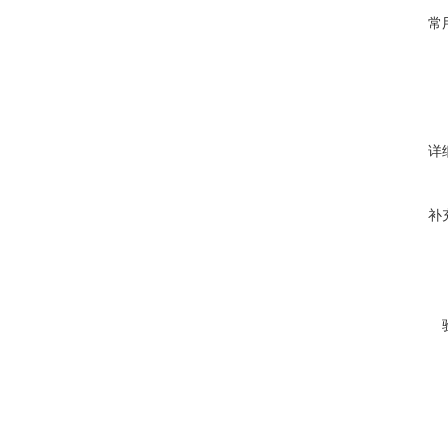
常
详
补