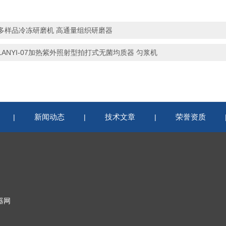
多样品冷冻研磨机 高通量组织研磨器
LANYI-07加热紫外照射型拍打式无菌均质器 匀浆机
新闻动态
技术文章
荣誉资质
|
|
|
器网