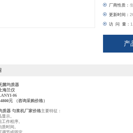
厂商性质：
更新时间：
2
访 问 量：
1
产
绍
无菌均质器
上海兰仪
NYI-06
14800
元 （咨询采购价格）
均质器 匀浆机厂家价格
主要特征：
晶显示。
组工作程序。
均质时间。
度可调节或固定。