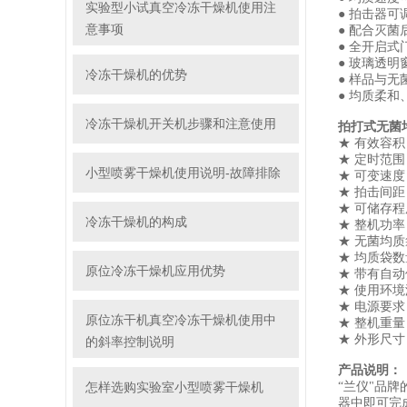
实验型小试真空冷冻干燥机使用注
● 拍击器
意事项
● 配合灭
● 全开启
● 玻璃透明
冷冻干燥机的优势
● 样品与
● 均质柔
冷冻干燥机开关机步骤和注意使用
拍打式无菌
★ 有效容积：
★ 定时范围：
小型喷雾干燥机使用说明-故障排除
★ 可变速度
★ 拍击间距
★ 可储存
冷冻干燥机的构成
★ 整机功率
★ 无菌均质袋
★ 均质袋数
原位冷冻干燥机应用优势
★ 带有自
★ 使用环境
★ 电源要求：
原位冻干机真空冷冻干燥机使用中
★ 整机重量
★ 外形尺寸：
的斜率控制说明
产品说明：
怎样选购实验室小型喷雾干燥机
“兰仪"品
器中即可完