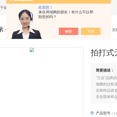
欢迎您！
干燥机,超声波粉碎机,超声波破碎仪
来自局域网的朋友！有什么可以帮
助您的吗？
示
您的位置：
网站首页
>
产品展示
>
实
/ PRODUCTS
拍打式
简要描述：
“兰仪"品牌
细菌的过程
后将样品袋
含在固体样
充分。处理
交叉污染的
产品型号：
L