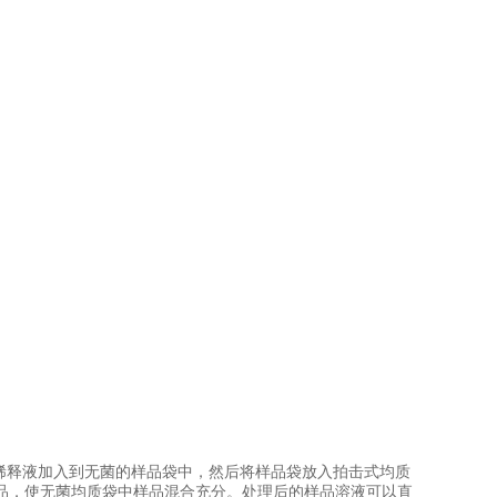
稀释液加入到无菌的样品袋中，然后将样品袋放入拍击式均质
品，使无菌均质袋中样品混合充分。处理后的样品溶液可以直