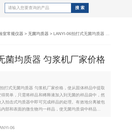
验室常规仪器
>
无菌均质器
> LANYI-06拍打式无菌均质器 匀浆机厂家价格
无菌均质器 匀浆机厂家价格
的拍打式无菌均质器 匀浆机厂家价格，使从固体样品中提取
变得简单，只需将样品和稀释液加入到无菌的样品袋中，然
放入拍击式均质器中即可完成样品的处理。有效地分离被包
品内部和表面的微生物均一样品，使无菌均质袋中样品混合
后的样品溶液可以直接进行取样和分析，没有样品的变化和
危险。
ANYI-06