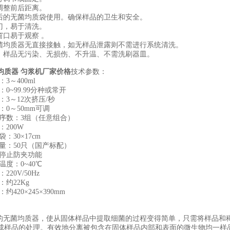
可调整前后距离。
菌后的无菌均质袋使用。确保样品的卫生和安全。
式门，易于清洗。
窗口易于观察 。
无菌均质器无直接接触，如无样品泄露则不需进行系统清洗。
和、样品无污染、无损伤、不升温、不需洗刷器皿。
均质器 匀浆机厂家价格
技术参数：
3～400ml
0~99.99分种或常开
：3～12次挤压/秒
：0～50mm可调
程序数：3组（任意组合）
：200W
：30×17cm
量：50只（国产标配）
动停止防夹功能
温度：0~40℃
220V/50Hz
：约22Kg
约420×245×390mm
牌的无菌均质器，使从固体样品中提取细菌的过程变得简单，只需将样品和
成样品的处理。有效地分离被包含在固体样品内部和表面的微生物均一样