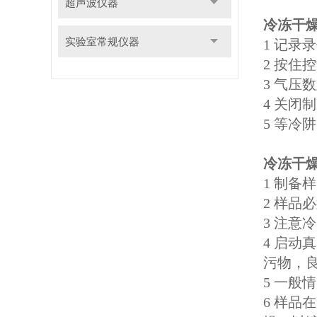
超声波仪器
冷冻干
实验室常规仪器
1 记录
2 按住
3 气压
4 关
5 等
冷冻干
1 制
2 样品
3 注意
4 启
污物，
5 一般
6 样