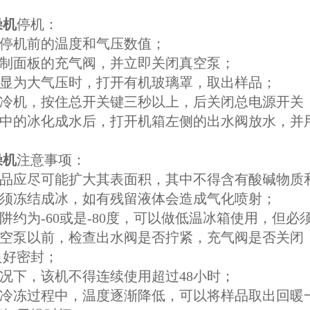
燥机
停机：
录停机前的温度和气压数值；
控制面板的充气阀，并立即关闭真空泵；
数显为大气压时，打开有机玻璃罩，取出样品；
闭制冷机，按住总开关键三秒以上，后关闭总电源开关
冷阱中的冰化成水后，打开机箱左侧的出水阀放水，
燥机
注意事项：
备样品应尽可能扩大其表面积，其中不得含有酸碱物质
必须冻结成冰，如有残留液体会造成气化喷射；
冷阱约为-60或是-80度，可以做低温冰箱使用，但
动真空泵以前，检查出水阀是否拧紧，充气阀是否关
良好密封；
情况下，该机不得连续使用超过48小时；
品在冷冻过程中，温度逐渐降低，可以将样品取出回