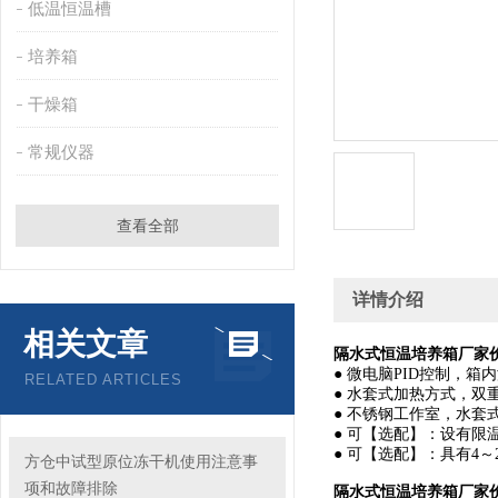
低温恒温槽
培养箱
干燥箱
常规仪器
查看全部
详情介绍
相关文章
隔水式恒温培养箱厂家
●
微电脑
PID
控制，箱内
RELATED ARTICLES
●
水套式加热方式，双
●
不锈钢工作室，水套
●
可【选配】：设有限
●
可【选配】：具有
4
～
方仓中试型原位冻干机使用注意事
项和故障排除
隔水式恒温培养箱厂家