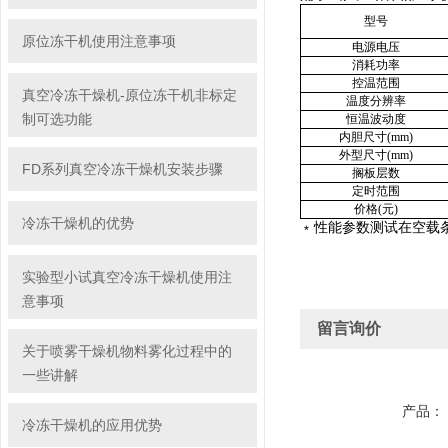
型号
原位冻干机使用注意事项
电源电压
消耗功率
控温范围
真空冷冻干燥机-原位冻干机非标定
温度分辨率
制可选功能
恒温波动度
内胆尺寸
(mm)
外型尺寸
(mm)
FD系列真空冷冻干燥机安装步骤
搁板层数
定时范围
价格
(
元
)
冷冻干燥机的优势
﹡性能参数测试在空载
实验型小试真空冷冻干燥机使用注
意事项
留言询价
关于喷雾干燥机物料雾化过程中的
一些讲解
产品：
冷冻干燥机的应用优势