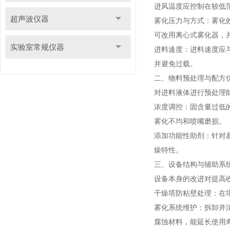
进风温度应控制在较低范
超声波仪器
雾化压力与方式
：雾化效
可改用离心式雾化器，
实验室常规仪器
进料速度
：进料速度应
并避免过载
。
二、物料预处理与配方
对进料液体进行预处理
浓度调控
：固含量过低的
雾化不均和喷嘴磨损
。
添加功能性助剂
：针对
燥特性
。
三、设备结构与辅助系
设备本身的改进对提高
干燥塔防粘壁处理
：在
雾化系统维护
：拆卸并
腐蚀材料，能延长使用