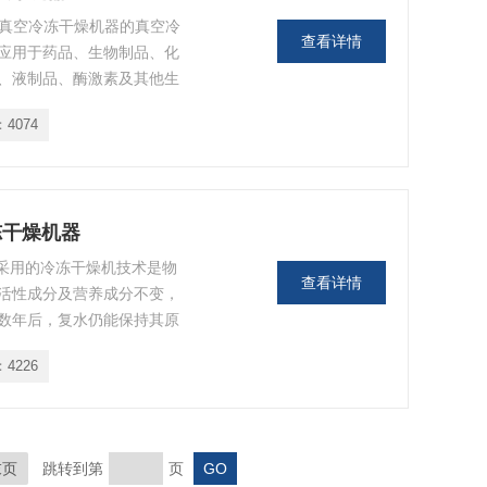
隔板型真空冷冻干燥机器的真空冷
查看详情
应用于药品、生物制品、化
、液制品、酶激素及其他生
：
4074
冻干燥机器
器采用的冷冻干燥机技术是物
查看详情
活性成分及营养成分不变，
数年后，复水仍能保持其原
工业、生物研究、营养保健
：
4226
片，生物，野生蔬菜，脱水
的干燥。
末页
跳转到第
页