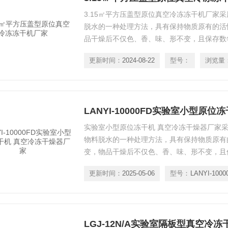
3.15㎡平方压盖型原位真空冷冻冻干机厂家
脱水的一种处理方法，具有保持物质原有的活
品干燥后不仅色、香、味、形不变，且保存数
风味及活性成分，该技术被广泛采用在医药工
更新时间：
2024-08-22
型号：
浏览量
品、特色食品等行业。适用于原料药，中药饮
蔬菜、食品、水果、化工、药物中间体等物料
实验室小型原位冻干机 真空冷冻干燥器厂家
物料脱水的一种处理方法，具有保持物质原有
变，物品干燥后不仅色、香、味、形不变，且
其原有风味及活性成分，该技术被广泛采用在
更新时间：
2025-05-06
型号：
保健品、特色食品等行业。适用于原料药，中
脱水蔬菜、食品、水果、化工、药物中间体等
LGJ-12N/A实验室隔板型真空冷