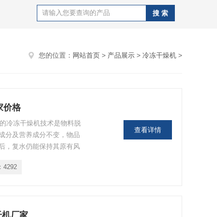
您的位置：
网站首页
>
产品展示
>
冷冻干燥机
>
家价格
用的冷冻干燥机技术是物料脱
查看详情
成分及营养成分不变，物品
后，复水仍能保持其原有风
、生物研究、营养保健品、
：
4292
生物，野生蔬菜，脱水蔬
干燥。
干机厂家