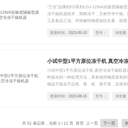
“兰仪”品牌的FD系列LGJ-12N/A实验室
冻干燥机器技术，简称冻干，又称升华干燥。
工及食品工业。对热敏性物质如抗生素、疫苗
物组织，冻干技术适用。
更新时间：
2023-05-10
型号：
浏览量
小试中型1平方原位冻干机 真空冷
小试中型1平方原位冻干机 真空冷冻干燥机
料脱水的一种处理方法，具有保持物质原有的
物品干燥后不仅色、香、味、形不变，且保存
有风味及活性成分，该技术被广泛采用在医药
更新时间：
2023-08-15
型号：
浏览量
品、特色食品等行业。适用于原料药，中药饮
蔬菜、食品、水果、化工、药物中间体等物料
共 51 条记录，当前 1 / 11 页 首页 上一页
下一页