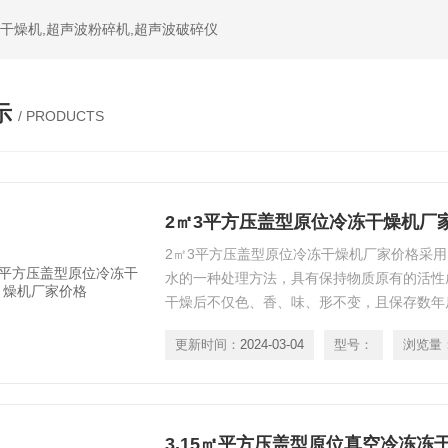
干燥机,超声波粉碎机,超声波破碎仪
示
/ PRODUCTS
2㎡3平方压盖型原位冷冻干燥机厂
2㎡3平方压盖型原位冷冻干燥机厂家价格采
水的一种处理方法，具有保持物质原有的活性
干燥后不仅色、香、味、形不变，且保存数年
味及活性成分，该技术被广泛采用在医药工业
更新时间：
2024-03-04
型号：
浏览量
特色食品等行业。适用于原料药，中药饮片，
菜、食品、水果、化工、药物中间体等物料的
3.15㎡平方压盖型原位真空冷冻冻