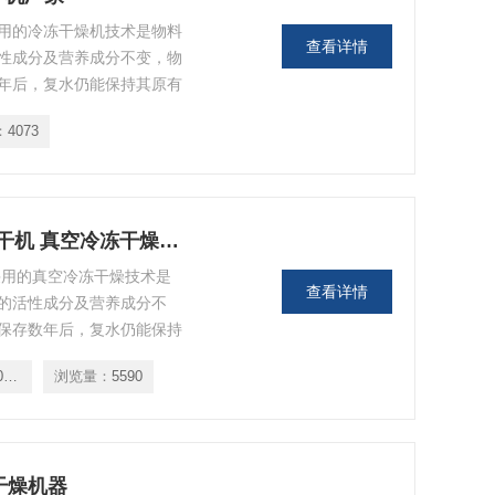
采用的冷冻干燥机技术是物料
查看详情
性成分及营养成分不变，物
年后，复水仍能保持其原有
业、生物研究、营养保健
：
4073
片，生物，野生蔬菜，脱水
的干燥。
LANYI-10000FD实验室小型原位冻干机 真空冷冻干燥器厂家
采用的真空冷冻干燥技术是
查看详情
的活性成分及营养成分不
保存数年后，复水仍能保持
医药工业、生物研究、营养
LANYI-10000FD
浏览量：
5590
药饮片，生物，野生蔬菜，
物料的干燥。
冻干燥机器