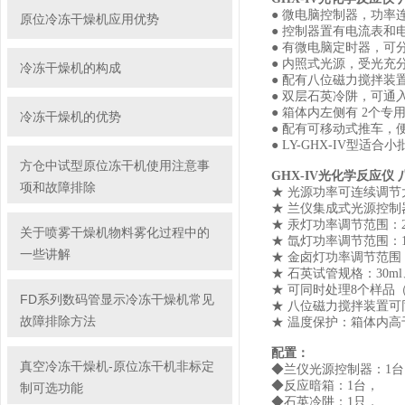
● 微电脑控制器，功率
原位冷冻干燥机应用优势
● 控制器置有电流表和
● 有微电脑定时器，可
● 内照式光源，受光充
冷冻干燥机的构成
● 配有八位磁力搅拌装
● 双层石英冷阱，可通
● 箱体内左侧有 2个
冷冻干燥机的优势
● 配有可移动式推车，
● LY-GHX-IV型适
方仓中试型原位冻干机使用注意事
GHX-IV光化学反应仪
项和故障排除
★ 光源功率可连续调节
★ 兰仪集成式光源控
★ 汞灯功率调节范围：20
关于喷雾干燥机物料雾化过程中的
★ 氙灯功率调节范围：10
一些讲解
★ 金卤灯功率调节范围：
★ 石英试管规格：30ml
★ 可同时处理8个样品
FD系列数码管显示冷冻干燥机常见
★ 八位磁力搅拌装置可
故障排除方法
★ 温度保护：箱体内高
配置：
真空冷冻干燥机-原位冻干机非标定
◆兰仪光源控制器：1台
◆反应暗箱：1台，
制可选功能
◆石英冷阱：1只，