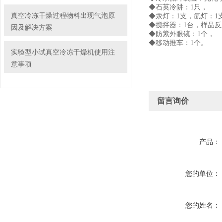
◆石英冷阱：1只，
真空冷冻干燥过程物料出现气泡原
◆汞灯：1支，氙灯：1
◆搅拌器：1台，样品反应瓶：
因及解决方案
◆防紫外眼镜：1个，
◆移动推车：1个。
实验型小试真空冷冻干燥机使用注
意事项
留言询价
产品：
您的单位：
您的姓名：