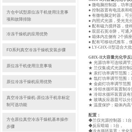
● 微电脑控制器，功率
● 控制器置有电流表和
方仓中试型原位冻干机使用注意事
● 有微电脑定时器，可
项和故障排除
● 内照式光源，受光充
● 配有磁力搅拌器，使
● 双层石英冷阱，可通
冷冻干燥机的应用优势
● 箱体内左侧有 2个
● 配有可移动式推车，
● LY-GHX-II型适
FD系列真空冷冻干燥机安装步骤
GHX-II大容量光化
★ 光源功率可连续调节
原位冻干机使用注意事项
★ 兰仪集成式光源控
★ 汞灯功率调节范围：20
★ 氙灯功率调节范围：10
原位冷冻干燥机应用优势
★ 金卤灯功率调节范围：
★ 冷却水循环装置制冷量
★ 冷却水循环装置设
真空冷冻干燥机-原位冻干机非标定
★ 玻璃反应器皿可以分别选
制可选功能
★ 温度保护：箱体内高
配置：
方仓原位真空冷冻干燥机基本操作
◆兰仪光源控制器：1台
◆反应暗箱：1台，
步骤
◆冷水循环装置：光化